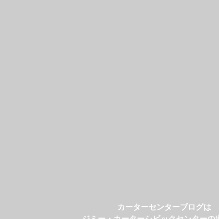
カーターセンターブログは
ジミー・カーターシビックセンターの
おはなし会「へびくんのおさんぽ」