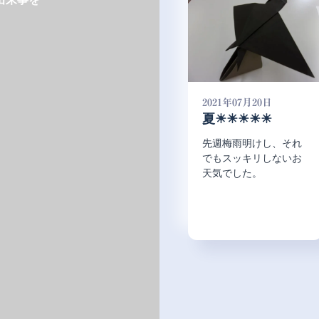
2021年07月20日
夏☀☀☀☀☀
先週梅雨明けし、それ
でもスッキリしないお
天気でした。