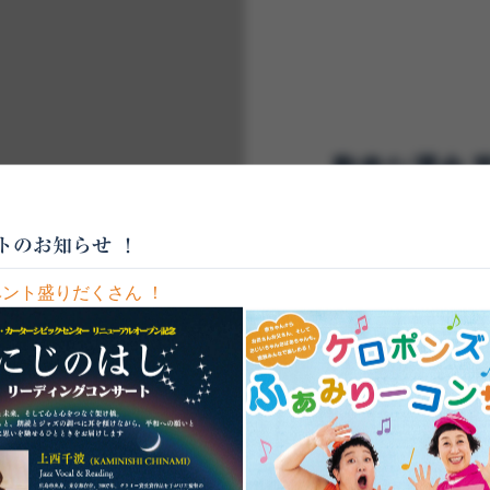
数奇な運命 
1994年(平成6年)
クセンターは完成し
トのお知らせ ！
の発端は甲奴町小童(
縁となりました。梵
ント盛りだくさん ！
器とならず、数奇な
からアメリカ合衆国
市のカーターセンタ
。 異なる人々、異なる信
美しいモザイクに。
2年ノーベル平和賞