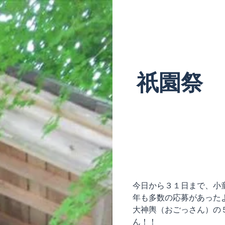
ホーム
施設紹介
Home
Introduction
祇園祭
今日から３１日まで、小
年も多数の応募があった
大神輿（おごっさん）の
ん！！