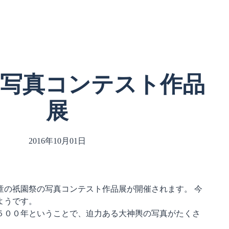
ご利用案内
交流と平和
お問合わせ
User Guide
Exchange/Peace
Contact Us
 写真コンテスト作品
展
2016年10月01日
童の祇園祭の写真コンテスト作品展が開催されます。 今
ようです。
５００年ということで、迫力ある大神輿の写真がたくさ