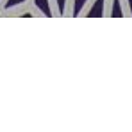
内裏雛
2019年02月16日
早いもので、２月ももう半ば。 あっという間に２月が終
わり、３月もバタバタ⯑してたら、これまたあっという間
に終わってた・・・なんて調子かも(-_-;)
皆さんは、いかがでしょうか？
今日は２月の折り紙教室。
３月３日の桃の節句にちなんで、内裏雛を折りました。
今までにも何度か『お雛様』を折りましたが、まだお雛様