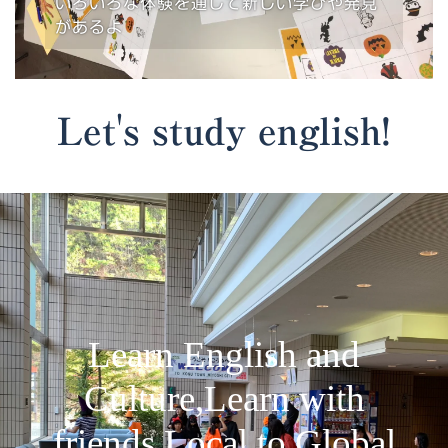
いろいろな体験を通して新しい学びや発見
があるよ
Let's study english!
Learn English and
Culture,Learn with
friends,Local to Global