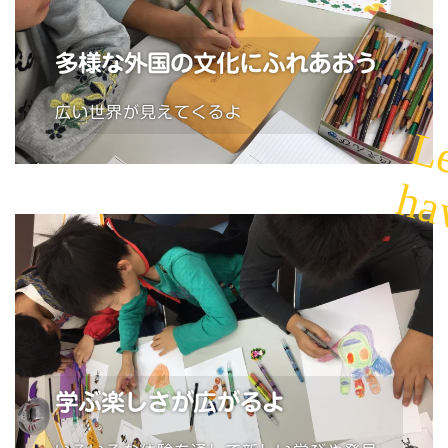
多様な外国の文化にふれあおう
広い世界が見えてくるよ
Le
ha
学ぶ楽しさが広がるよ