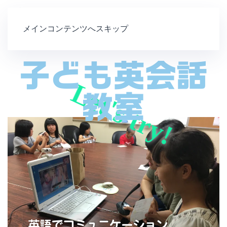
メインコンテンツへスキップ
子ども英会話
Let's try!
教室
英語でコミュニケーション