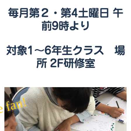
毎月第２・第4土曜日
午
前9時より
対象1～6年生クラス 場
所 2F研修室
s
 fan!